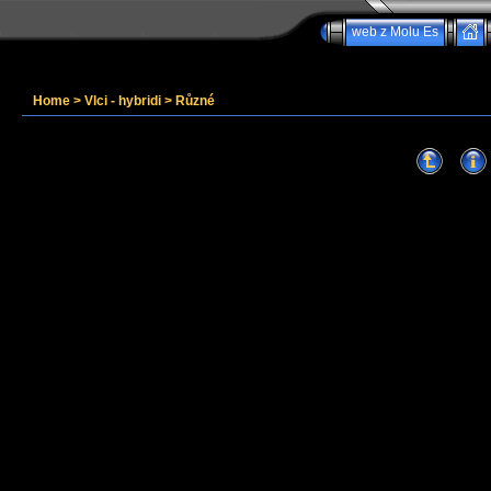
web z Molu Es
Home
>
Vlci - hybridi
>
Různé