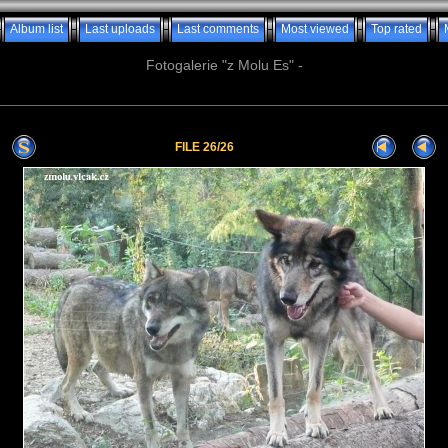
Album list
Last uploads
Last comments
Most viewed
Top rated
Fotogalerie "z Molu Es" -
FILE 26/26