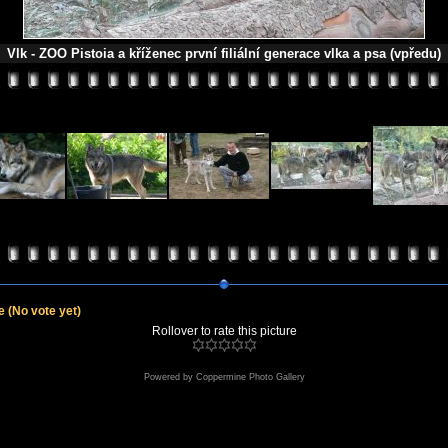
Vlk - ZOO Pistoia a kříženec první filiální generace vlka a psa (vpředu)
le
(No vote yet)
Rollover to rate this picture
Powered by
Coppermine Photo Gallery