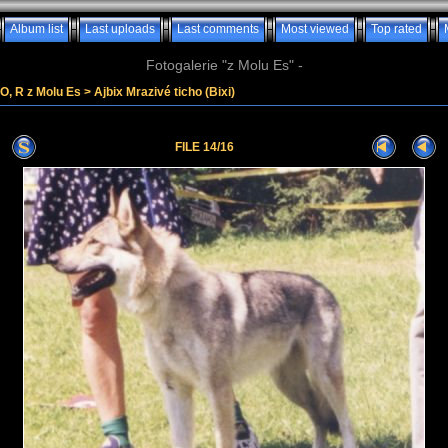
Album list
Last uploads
Last comments
Most viewed
Top rated
Fotogalerie "z Molu Es" -
, O, R z Molu Es
>
Ajbix Mrazivé ticho (Bixi)
FILE 14/16