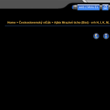
web z Molu Es
Home
>
Československý vlčák
>
Ajbix Mrazivé ticho (Bixi) - vrh H, I, K, M