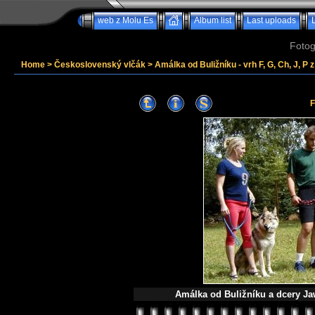
web z Molu Es
Album list
Last uploads
Fotog
Home
>
Československý vlčák
>
Amálka od Buližníku - vrh F, G, Ch, J, P 
F
Amálka od Buližníku a dcery Ja