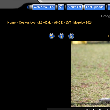
web z Molu Es
Album list
Last uploads
Fotog
Home
>
Československý vlčák
>
AKCE
>
LVT - Mozolov 2024
F