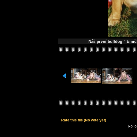
Náš první bulldog " Emič
Rate this file
(No vote yet)
Rollov