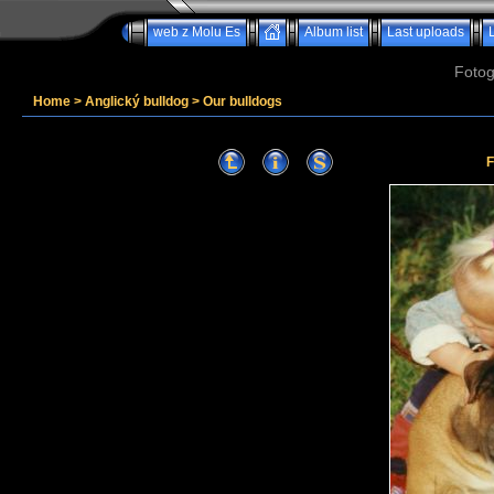
web z Molu Es
Album list
Last uploads
Fotog
Home
>
Anglický bulldog
>
Our bulldogs
F