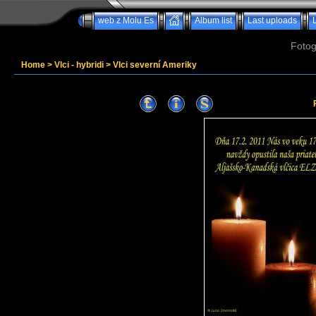
web z Molu Es
Album list
Last uploads
Fotog
Home
>
Vlci - hybridi
>
Vlci severní Ameriky